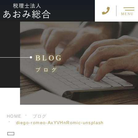
MENU
BLOG
ブログ
HOME
ブログ
diego-romeo-AxYVHnRomic-unsplash