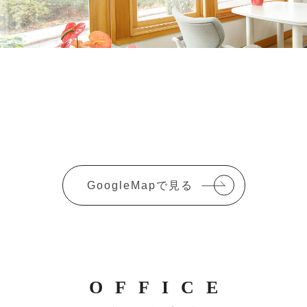
GoogleMapで見る
OFFICE